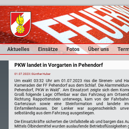
Navigation
Aktuelles
Einsätze
Fotos
Über uns
Term
überspringen
PKW landet in Vorgarten in Pehendorf
01.07.2023
| Günther Huber
Um exakt 03:32 Uhr am 01.07.2023 riss die Sirenen- und Ha
Kameraden der FF Pehendorf aus dem Schlaf. Die Alarmmeldung:
Pehendorf, PKW in Wald“. Am Einsatzort zeigte sich dem Ko
Groiß folgende Lage: Offenbar war das Fahrzeug am Ortsend
Richtung Rappottenstein unterwegs, kam von der Fahrbahn 
Gartenzaun sowie eine Steinformation und landete im
Einfamilienhauses. Der Lenker war augenscheinlich unver
selbständig aus dem Fahrzeug ausgestiegen.
Die Einsatzkräfte sicherten die Unfallstelle ab und bargen das 
Mittels Ölbindemittel wurden auslaufende Betriebsflüssigkeite