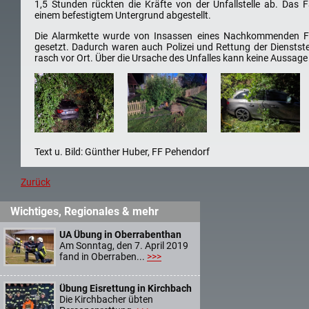
1,5 Stunden rückten die Kräfte von der Unfallstelle ab. Das
einem befestigtem Untergrund abgestellt.
Die Alarmkette wurde von Insassen eines Nachkommenden F
gesetzt. Dadurch waren auch Polizei und Rettung der Dienstst
rasch vor Ort. Über die Ursache des Unfalles kann keine Aussage
Text u. Bild: Günther Huber, FF Pehendorf
Zurück
Abschnittsfeuerwehrtag 2023
Wichtiges, Regionales & mehr
UA Übung in Oberrabenthan
25.06.2023
| Günther Huber
Am Sonntag, den 7. April 2019
fand in Oberraben...
>>>
Einige unserer Mitglieder
ausgzeichnet ...
Übung Eisrettung in Kirchbach
Die Kirchbacher übten