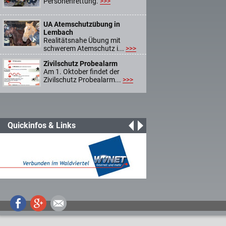
Personenrettung.
>>>
UA Atemschutzübung in
Lembach
Realitätsnahe Übung mit
schwerem Atemschutz i...
>>>
Zivilschutz Probealarm
Am 1. Oktober findet der
Zivilschutz Probealarm...
>>>
Quickinfos & Links
Wir freuen uns über den
Besuch auf unserer Webs
Schauen Sie wieder mal v
Facebook
Google+
Mail